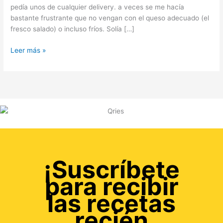
pedía unos de cualquier delivery. a veces se me hacía
bastante frustrante que no vengan con el queso adecuado (el
fresco salado) o incluso fríos. Solía […]
Leer más »
¡Suscríbete
para recibir
las recetas
recién