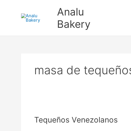
Ir
Analu
al
contenido
Bakery
masa de tequeño
Tequeños
Venezolanos
Tequeños Venezolanos