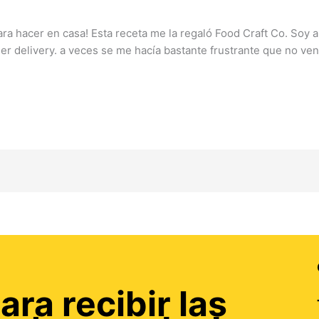
ra hacer en casa! Esta receta me la regaló Food Craft Co. Soy
r delivery. a veces se me hacía bastante frustrante que no ven
ara recibir las