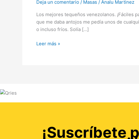
Deja un comentario
/
Masas
/
Analu Martinez
Los mejores tequeños venezolanos. ¡Fáciles pa
que me daba antojos me pedía unos de cualquie
o incluso fríos. Solía […]
Leer más »
¡Suscríbete p