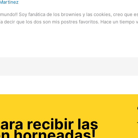
Martinez
mundo!! Soy fanática de los brownies y las cookies, creo que es
ía decir que los dos son mis postres favoritos. Hace un tiempo vi
ara recibir las
én horneadas!