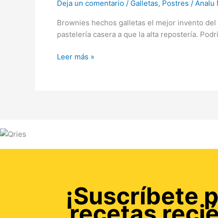
Deja un comentario
/
Galletas
,
Postres
/
Analu 
Brownies hechos galletas el mejor invento del 
pastelería casera a que la alta repostería. Podr
Leer más »
¡Suscríbete p
recetas reci