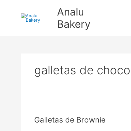
Ir
Analu
al
contenido
Bakery
galletas de choco
Galletas
de
Galletas de Brownie
Brownie