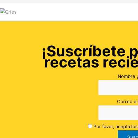
¡Suscríbete p
recetas reci
Nombre y
Correo el
Por favor, acepta lo