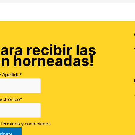
ara recibir las
én horneadas!
 Apellido*
ectrónico*
s términos y condiciones