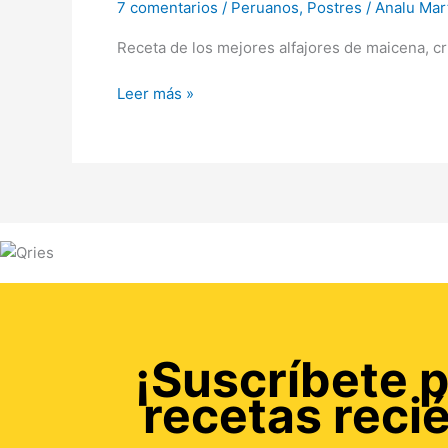
7 comentarios
/
Peruanos
,
Postres
/
Analu Mar
Receta de los mejores alfajores de maicena, cr
Leer más »
¡Suscríbete p
recetas reci