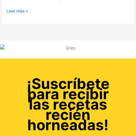
Leer más »
¡Suscríbete
para recibir
las recetas
recién
horneadas!