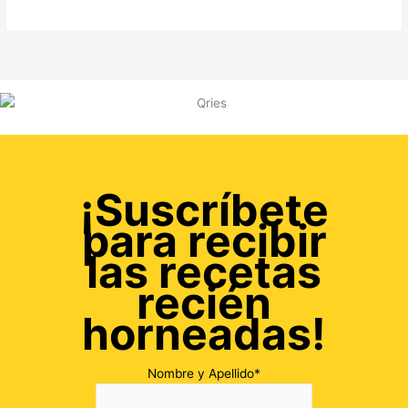
¡Suscríbete
para recibir
las recetas
recién
horneadas!
Nombre y Apellido*