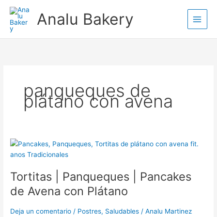
Ir
Analu Bakery
al
contenido
panqueques de
plátano con avena
Tortitas
|
Panqueques
Tortitas | Panqueques | Pancakes
|
Pancakes
de Avena con Plátano
de
Avena
Deja un comentario
/
Postres
,
Saludables
/
Analu Martinez