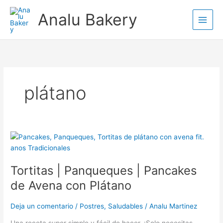
Ir
Analu Bakery
al
contenido
plátano
Tortitas
|
Panqueques
Tortitas | Panqueques | Pancakes
|
Pancakes
de Avena con Plátano
de
Avena
Deja un comentario
/
Postres
,
Saludables
/
Analu Martinez
con