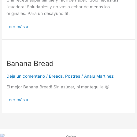
Una receta super simple y fácil de hacer. ¡Solo necesitas
Plátano
licuadora! Saludables y no vas a echar de menos los
originales. Para un desayuno fit.
Leer más »
Banana
Bread
Banana Bread
Deja un comentario
/
Breads
,
Postres
/
Analu Martinez
El mejor Banana Bread! Sin azúcar, ni mantequilla 🙂
Leer más »