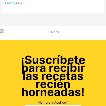
Leer más »
¡Suscríbete
para recibir
las recetas
recién
horneadas!
Nombre y Apellido*