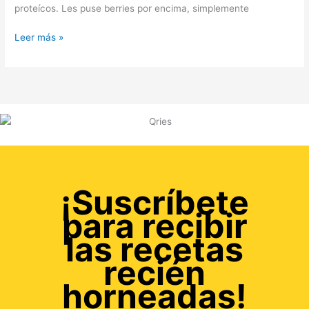
proteícos. Les puse berries por encima, simplemente
Leer más »
¡Suscríbete
para recibir
las recetas
recién
horneadas!