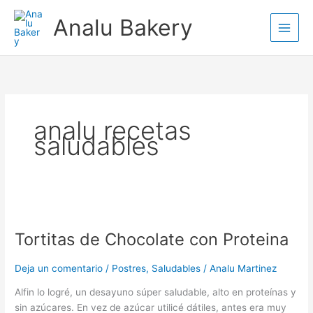
Ir
Analu Bakery
al
contenido
analu recetas
saludables
Tortitas
de
Tortitas de Chocolate con Proteina
Chocolate
con
Proteina
Deja un comentario
/
Postres
,
Saludables
/
Analu Martinez
Alfin lo logré, un desayuno súper saludable, alto en proteínas y
sin azúcares. En vez de azúcar utilicé dátiles, antes era muy