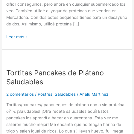
difícil conseguirlos, pero ahora en cualquier supermercado los
veo. También utilicé el yogur de proteínas que venden en
Mercadona. Con dos botes pequeños tienes para un desayuno
de dos. Así mismo, utilicé proteína […]
Leer más »
Tortitas
Pancakes
Tortitas Pancakes de Plátano
de
Plátano
Saludables
Saludables
2 comentarios
/
Postres
,
Saludables
/
Analu Martinez
Tortitas/pancakes/ panqueques de plátano con o sin proteína
ðŸ˜€ ¡Saludables! ¡Otra receta saludables aquí! Estos
pancakes los aprendí a hacer en cuarentena. Esta vez me
salieron mucho mejor! Me encanta que no tengan harina de
trigo y salen igual de ricos. Lo que sí, llevan huevo, full mega