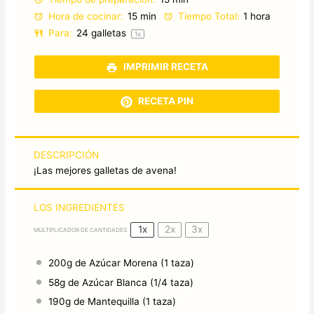
Hora de cocinar:
15 min
Tiempo Total:
1 hora
Para:
24
galletas
1
x
IMPRIMIR RECETA
RECETA PIN
DESCRIPCIÓN
¡Las mejores galletas de avena!
LOS INGREDIENTES
1x
2x
3x
MULTIPLICADOR DE CANTIDADES
200g
de Azúcar Morena (
1
taza)
58g
de Azúcar Blanca (
1/4
taza)
190g
de Mantequilla (
1
taza)