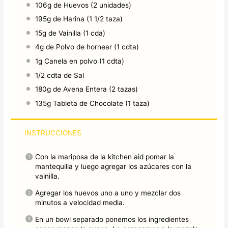
106g
de Huevos (
2
unidades)
195g
de Harina (
1 1/2
taza)
15g
de Vainilla (
1
cda)
4g
de Polvo de hornear (
1
cdta)
1g
Canela en polvo (
1
cdta)
1/2
cdta de Sal
180g
de Avena Entera (
2
tazas)
135g
Tableta de Chocolate (
1
taza)
INSTRUCCIONES
Con la mariposa de la kitchen aid pomar la
mantequilla y luego agregar los azúcares con la
vainilla.
Agregar los huevos uno a uno y mezclar dos
minutos a velocidad media.
En un bowl separado ponemos los ingredientes