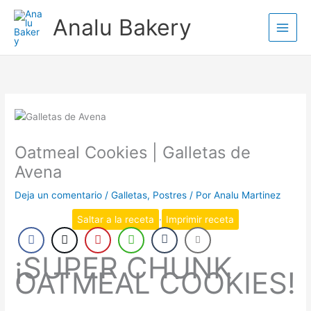
Ir
Analu Bakery
al
contenido
Oatmeal Cookies | Galletas de
Avena
Deja un comentario
/
Galletas
,
Postres
/ Por
Analu Martinez
Saltar a la receta
·
Imprimir receta
¡SUPER CHUNK
OATMEAL COOKIES!