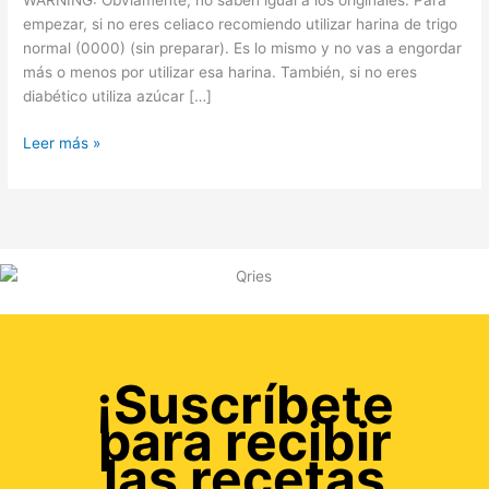
WARNING: Obviamente, no saben igual a los originales. Para
empezar, si no eres celiaco recomiendo utilizar harina de trigo
normal (0000) (sin preparar). Es lo mismo y no vas a engordar
más o menos por utilizar esa harina. También, si no eres
diabético utiliza azúcar […]
Leer más »
¡Suscríbete
para recibir
las recetas