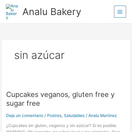
Ir
Analu Bakery
al
contenido
sin azúcar
Cupcakes
veganos,
Cupcakes veganos, gluten free y
gluten
free
sugar free
y
sugar
Deja un comentario
/
Postres
,
Saludables
/
Analu Martinez
free
¿Cupcakes sin gluten, veganos y sin azúcar? Sí es posible.