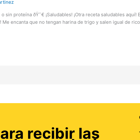
rtinez
 sin proteína ðŸ˜€ ¡Saludables! ¡Otra receta saludables aquí! 
Me encanta que no tengan harina de trigo y salen igual de ricos
ara recibir las