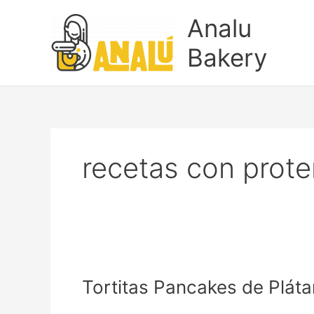
Ir
Analu
al
contenido
Bakery
recetas con prote
Tortitas
Pancakes
Tortitas Pancakes de Plát
de
Plátano