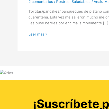
Saludables
2 comentarios
/
Postres
,
Saludables
/
Analu Ma
Tortitas/pancakes/ panqueques de plátano con o
cuarentena. Esta vez me salieron mucho mejor! 
Les puse berries por encima, simplemente […]
Leer más »
¡Suscríbete p