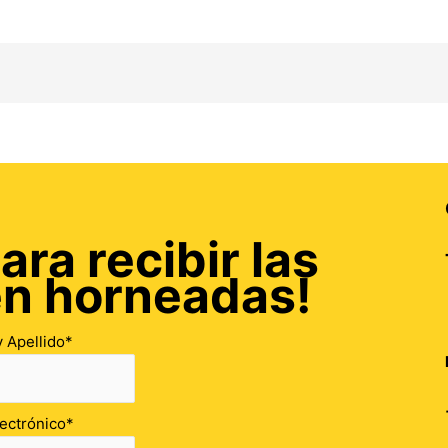
ara recibir las
én horneadas!
 Apellido*
ectrónico*