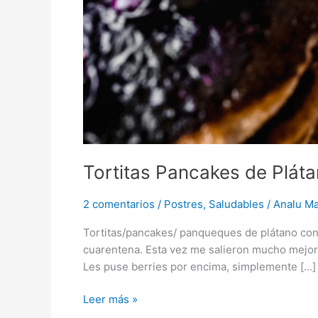
Tortitas Pancakes de Plát
2 comentarios
/
Postres
,
Saludables
/
Analu Ma
Tortitas/pancakes/ panqueques de plátano con o
cuarentena. Esta vez me salieron mucho mejor! 
Les puse berries por encima, simplemente […]
Leer más »