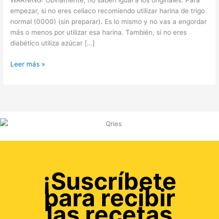
WARNING: Obviamente, no saben igual a los originales. Para
empezar, si no eres celiaco recomiendo utilizar harina de trigo
normal (0000) (sin preparar). Es lo mismo y no vas a engordar
más o menos por utilizar esa harina. También, si no eres
diabético utiliza azúcar […]
Leer más »
¡Suscríbete
para recibir
las recetas