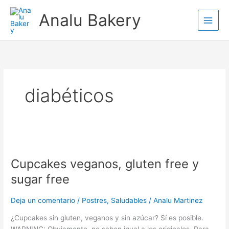
Ir
Analu Bakery
al
contenido
diabéticos
Cupcakes
veganos,
Cupcakes veganos, gluten free y
gluten
free
sugar free
y
sugar
Deja un comentario
/
Postres
,
Saludables
/
Analu Martinez
free
¿Cupcakes sin gluten, veganos y sin azúcar? Sí es posible.