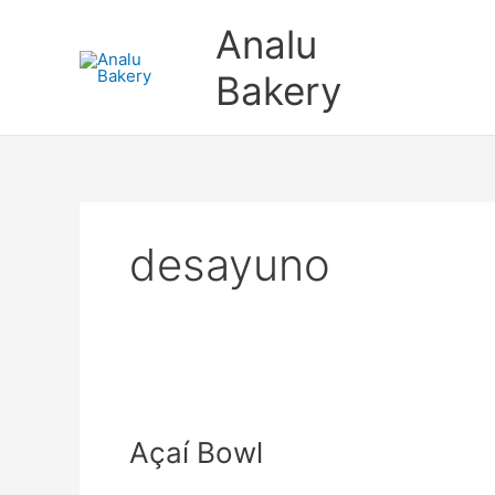
Ir
Analu
al
contenido
Bakery
desayuno
Açaí
Bowl
Açaí Bowl