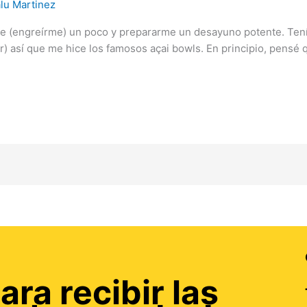
lu Martinez
e (engreírme) un poco y prepararme un desayuno potente. Tení
r) así que me hice los famosos açai bowls. En principio, pens
ara recibir las