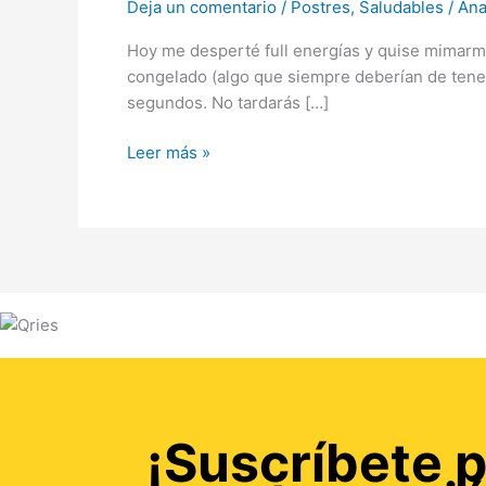
Deja un comentario
/
Postres
,
Saludables
/
Ana
Hoy me desperté full energías y quise mimarm
congelado (algo que siempre deberían de tene
segundos. No tardarás […]
Leer más »
¡Suscríbete p