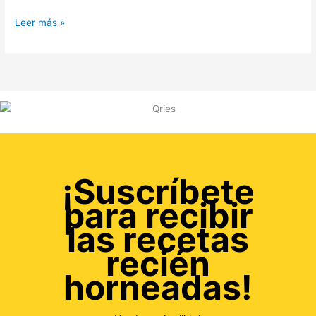
Leer más »
¡Suscríbete
para recibir
las recetas
recién
horneadas!