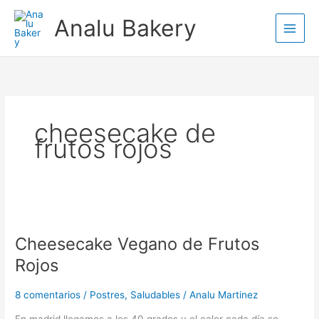
Ir
Analu Bakery
al
contenido
cheesecake de
frutos rojos
Cheesecake
Vegano
Cheesecake Vegano de Frutos
de
Frutos
Rojos
Rojos
8 comentarios
/
Postres
,
Saludables
/
Analu Martinez