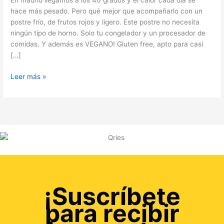
En madrid llegamos a los 40 grados y el calor cada día se
hace más pesado. Pero qué mejor que acompañarlo con un
postre frío, de frutos rojos y ligero. Este postre no necesita
ningún tipo de horno. Solo tu congelador y un procesador de
comidas. Y además es VEGANO! Gluten free, apto para casi
[…]
Leer más »
¡Suscríbete
para recibir