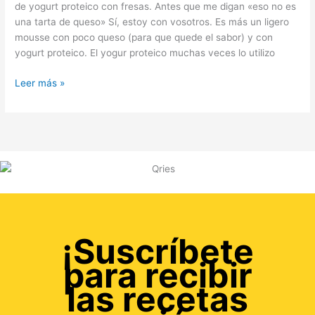
de yogurt proteico con fresas. Antes que me digan «eso no es
una tarta de queso» Sí, estoy con vosotros. Es más un ligero
mousse con poco queso (para que quede el sabor) y con
yogurt proteico. El yogur proteico muchas veces lo utilizo
Leer más »
¡Suscríbete
para recibir
las recetas