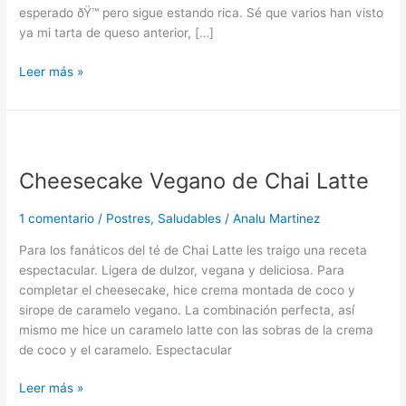
esperado ðŸ™ pero sigue estando rica. Sé que varios han visto
ya mi tarta de queso anterior, […]
Leer más »
Cheesecake
Vegano
Cheesecake Vegano de Chai Latte
de
Chai
Latte
1 comentario
/
Postres
,
Saludables
/
Analu Martinez
Para los fanáticos del té de Chai Latte les traigo una receta
espectacular. Ligera de dulzor, vegana y deliciosa. Para
completar el cheesecake, hice crema montada de coco y
sirope de caramelo vegano. La combinación perfecta, así
mismo me hice un caramelo latte con las sobras de la crema
de coco y el caramelo. Espectacular
Leer más »