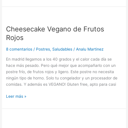
Cheesecake
Vegano
Cheesecake Vegano de Frutos
de
Frutos
Rojos
Rojos
8 comentarios
/
Postres
,
Saludables
/
Analu Martinez
En madrid llegamos a los 40 grados y el calor cada día se
hace más pesado. Pero qué mejor que acompañarlo con un
postre frío, de frutos rojos y ligero. Este postre no necesita
ningún tipo de horno. Solo tu congelador y un procesador de
comidas. Y además es VEGANO! Gluten free, apto para casi
Leer más »
Tarta
de