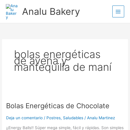
Ir
Analu Bakery
al
contenido
bolas energéticas
de avena y
mantequilla de maní
Bolas
Energéticas
Bolas Energéticas de Chocolate
de
Chocolate
Deja un comentario
/
Postres
,
Saludables
/
Analu Martinez
¡¡Energy Balls!! Súper mega simple, fácil y rápidas. Son simples