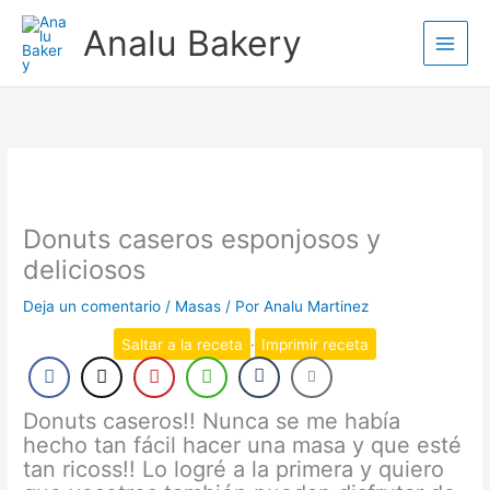
Ir
Analu Bakery
al
contenido
Donuts caseros esponjosos y
deliciosos
Deja un comentario
/
Masas
/ Por
Analu Martinez
Saltar a la receta
·
Imprimir receta
Donuts caseros!! Nunca se me había
hecho tan fácil hacer una masa y que esté
tan ricoss!! Lo logré a la primera y quiero