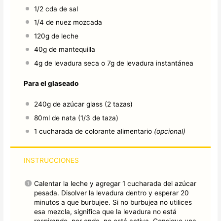
1/2
cda de sal
1/4
de nuez mozcada
120g
de leche
40g
de mantequilla
4g
de levadura seca o 7g de levadura instantánea
Para el glaseado
240g
de azúcar glass (
2
tazas)
80
ml de nata (
1/3
de taza)
1
cucharada de colorante alimentario
(opcional)
INSTRUCCIONES
Calentar la leche y agregar 1 cucharada del azúcar
pesada. Disolver la levadura dentro y esperar 20
minutos a que burbujee. Si no burbujea no utilices
esa mezcla, significa que la levadura no está
respirando, por ende, no está activa. Consigue una