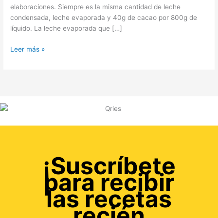
elaboraciones. Siempre es la misma cantidad de leche
condensada, leche evaporada y 40g de cacao por 800g de
líquido. La leche evaporada que […]
Leer más »
¡Suscríbete
para recibir
las recetas
recién