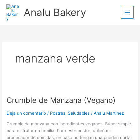
Ir
Analu Bakery
al
contenido
manzana verde
Crumble
de
Crumble de Manzana (Vegano)
Manzana
(Vegano)
Deja un comentario
/
Postres
,
Saludables
/
Analu Martinez
Crumble de manzana con ingredientes veganos. Súper simple
para disfrutar en familia. Para este postre, utilicé mi
procesador de comidas, en caso no tengan una pueden cortar