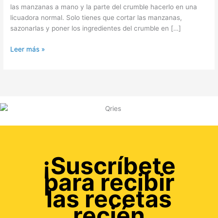
las manzanas a mano y la parte del crumble hacerlo en una
licuadora normal. Solo tienes que cortar las manzanas,
sazonarlas y poner los ingredientes del crumble en […]
Leer más »
¡Suscríbete
para recibir
las recetas
recién