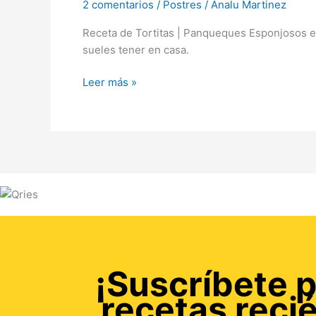
2 comentarios
/
Postres
/
Analu Martinez
Receta de Tortitas | Panqueques Esponjosos en
sueles tener en casa.
Leer más »
¡Suscríbete p
recetas reci