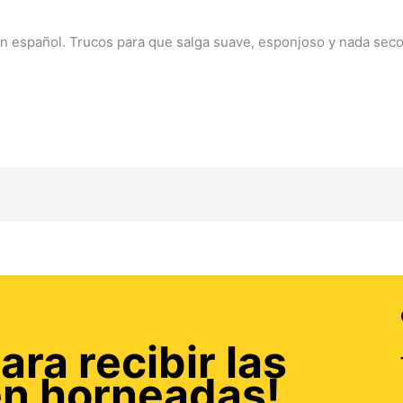
 español. Trucos para que salga suave, esponjoso y nada secos.
ara recibir las
én horneadas!