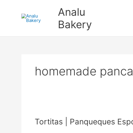
Ir
Analu
al
contenido
Bakery
homemade panca
Tortitas
|
Tortitas | Panqueques Esp
Panqueques
Esponjosos