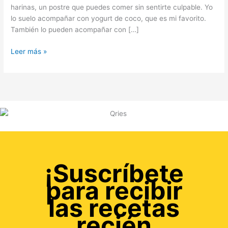
harinas, un postre que puedes comer sin sentirte culpable. Yo
lo suelo acompañar con yogurt de coco, que es mi favorito.
También lo pueden acompañar con […]
Leer más »
¡Suscríbete
para recibir
las recetas
recién