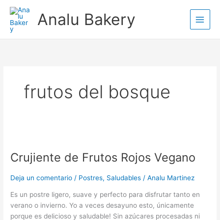
Ir
Analu Bakery
al
contenido
frutos del bosque
Crujiente
de
Crujiente de Frutos Rojos Vegano
Frutos
Rojos
Vegano
Deja un comentario
/
Postres
,
Saludables
/
Analu Martinez
Es un postre ligero, suave y perfecto para disfrutar tanto en
verano o invierno. Yo a veces desayuno esto, únicamente
porque es delicioso y saludable! Sin azúcares procesadas ni