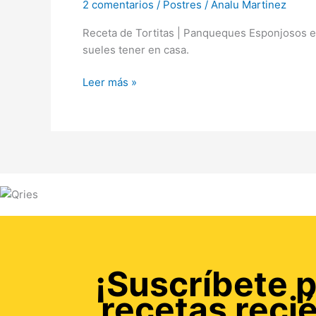
2 comentarios
/
Postres
/
Analu Martinez
Receta de Tortitas | Panqueques Esponjosos en
sueles tener en casa.
Leer más »
¡Suscríbete p
recetas reci