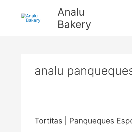
Ir
Analu
al
contenido
Bakery
analu panqueque
Tortitas
|
Tortitas | Panqueques Esp
Panqueques
Esponjosos