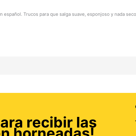
 español. Trucos para que salga suave, esponjoso y nada secos.
ara recibir las
én horneadas!