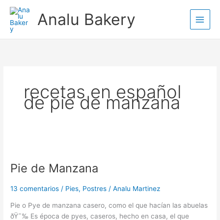
Ir
Analu Bakery
al
contenido
recetas en español
de pie de manzana
Pie
de
Pie de Manzana
Manzana
13 comentarios
/
Pies
,
Postres
/
Analu Martinez
Pie o Pye de manzana casero, como el que hacían las abuelas
ðŸ˜‰ Es época de pyes, caseros, hecho en casa, el que