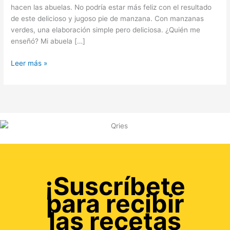
hacen las abuelas. No podría estar más feliz con el resultado
de este delicioso y jugoso pie de manzana. Con manzanas
verdes, una elaboración simple pero deliciosa. ¿Quién me
enseñó? Mi abuela […]
Leer más »
¡Suscríbete
para recibir
las recetas