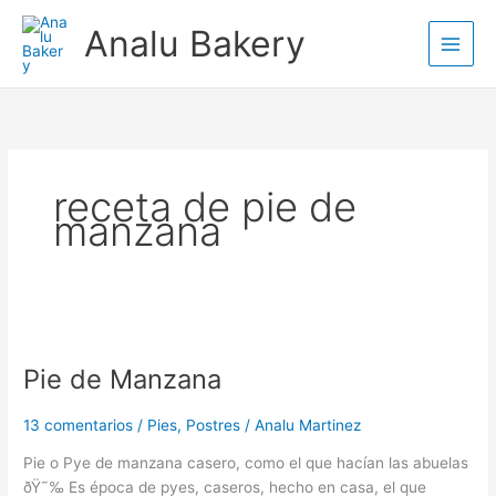
Ir
Analu Bakery
al
contenido
receta de pie de
manzana
Pie
de
Pie de Manzana
Manzana
13 comentarios
/
Pies
,
Postres
/
Analu Martinez
Pie o Pye de manzana casero, como el que hacían las abuelas
ðŸ˜‰ Es época de pyes, caseros, hecho en casa, el que