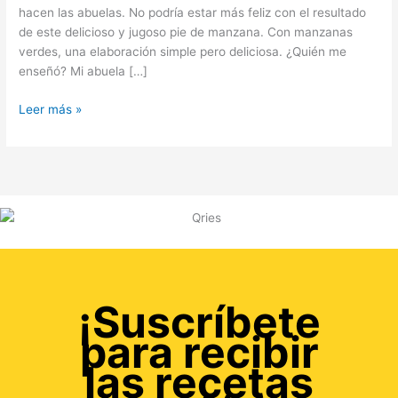
hacen las abuelas. No podría estar más feliz con el resultado
de este delicioso y jugoso pie de manzana. Con manzanas
verdes, una elaboración simple pero deliciosa. ¿Quién me
enseñó? Mi abuela […]
Leer más »
¡Suscríbete
para recibir
las recetas