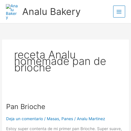
Ir
Analu Bakery
al
contenido
receta Analu
homemade pan de
brioche
Pan
Brioche
Pan Brioche
Deja un comentario
/
Masas
,
Panes
/
Analu Martinez
Estoy super contenta de mi primer pan Brioche. Super suave,