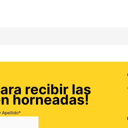
ara recibir las
én horneadas!
 Apellido*