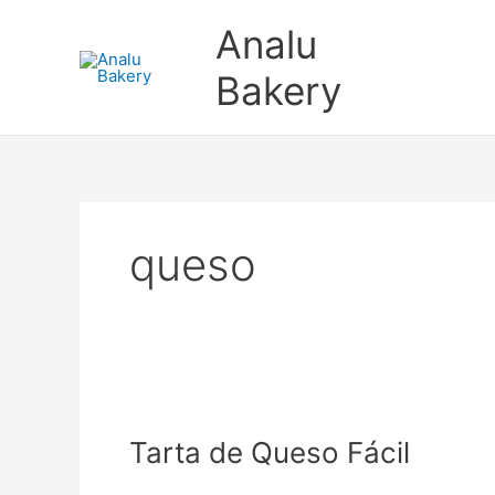
Ir
Analu
al
contenido
Bakery
queso
Tarta
de
Tarta de Queso Fácil
Queso
Fácil