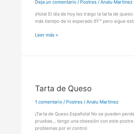
Deja un comentario
/
Postres
/
Analu Martinez
¡Hola! El día de hoy les traigo la tarta de ques
más tiempo de lo esperado ðŸ™ pero sigue esta
Leer más »
Tarta
de
Tarta de Queso
Queso
1 comentario
/
Postres
/
Analu Martinez
¡Tarta de Queso Española! No se pueden perder
pruebas… tengo una obsesión con este postre. 
problemas por el control