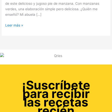
de este delicioso y jugoso pie de manzana. Con manzanas
verdes, una elaboración simple pero deliciosa. ¿Quién me
enseñó? Mi abuela […]
Leer más »
¡Suscríbete
para recibir
las recetas
recién