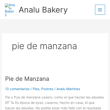
Ir
Analu Bakery
al
contenido
pie de manzana
Pie
de
Pie de Manzana
Manzana
13 comentarios
/
Pies
,
Postres
/
Analu Martinez
Pie o Pye de manzana casero, como el que hacían las abuelas
ðŸ˜‰ Es época de pyes, caseros, hecho en casa, el que
hacen las abuelas. No podría estar más feliz con el resultado