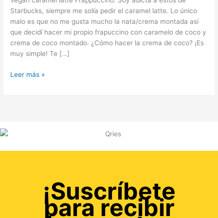
Vegan caramel latte Frappuccino. Soy adicta a estos de
Starbucks, siempre me solía pedir el caramel latte. Lo único
malo es que no me gusta mucho la nata/crema montada así
que decidí hacer mi propio frapuccino con caramelo de coco y
crema de coco montado. ¿Cómo hacer la crema de coco? ¡Es
muy simple! Te […]
Leer más »
¡Suscríbete
para recibir