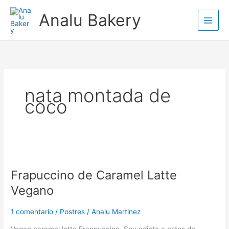
Ir
Analu Bakery
al
contenido
nata montada de
coco
Frapuccino
de
Frapuccino de Caramel Latte
Caramel
Latte
Vegano
Vegano
1 comentario
/
Postres
/
Analu Martinez