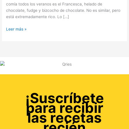
comía todos los veranos es el Francesca, helado de
chocolate, fudge y bizcocho de chocolate. No es similar, pero
está extremadamente rico. Lo […]
Leer más »
¡Suscríbete
para recibir
las recetas
recién