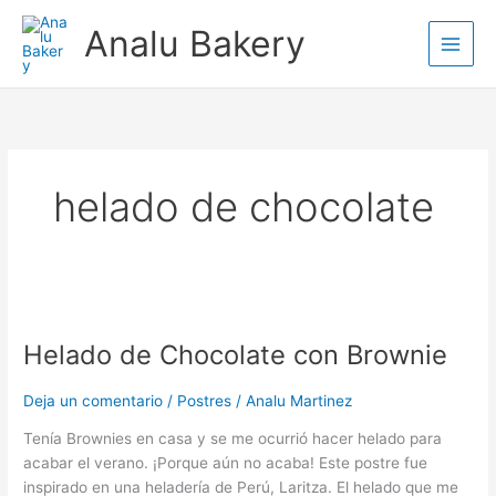
Ir
Analu Bakery
al
contenido
helado de chocolate
Helado
de
Helado de Chocolate con Brownie
Chocolate
con
Brownie
Deja un comentario
/
Postres
/
Analu Martinez
Tenía Brownies en casa y se me ocurrió hacer helado para
acabar el verano. ¡Porque aún no acaba! Este postre fue
inspirado en una heladería de Perú, Laritza. El helado que me