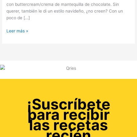
con buttercream/crema de mantequilla de chocolate. Sin
querer, también le di un estilo navideño, ¿no creen? Con un
poco de […]
Leer más »
¡Suscríbete
para recibir
las recetas
recién