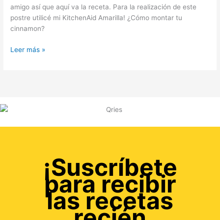
amigo así que aquí va la receta. Para la realización de este
postre utilicé mi KitchenAid Amarilla! ¿Cómo montar tu
cinnamon?
Leer más »
¡Suscríbete
para recibir
las recetas
recién