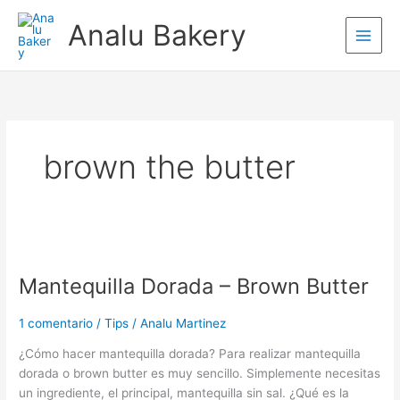
Ir
Analu Bakery
al
contenido
brown the butter
Mantequilla
Dorada
Mantequilla Dorada – Brown Butter
–
Brown
Butter
1 comentario
/
Tips
/
Analu Martinez
¿Cómo hacer mantequilla dorada? Para realizar mantequilla
dorada o brown butter es muy sencillo. Simplemente necesitas
un ingrediente, el principal, mantequilla sin sal. ¿Qué es la