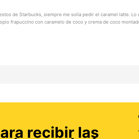
estos de Starbucks, siempre me solía pedir el caramel latte. L
ropio frapuccino con caramelo de coco y crema de coco montad
ara recibir las