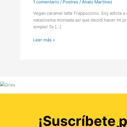
Vegano
1 comentario
/
Postres
/
Analu Martinez
Vegan caramel latte Frappuccino. Soy adicta a 
nata/crema montada así que decidí hacer mi p
simple! Te […]
Leer más »
¡Suscríbete p