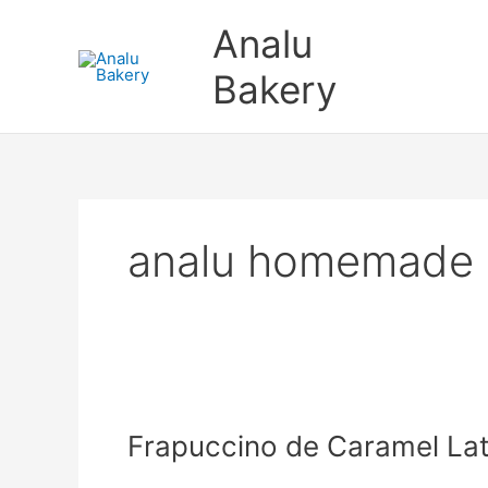
Ir
Analu
al
contenido
Bakery
analu homemade 
Frapuccino
de
Frapuccino de Caramel La
Caramel
Latte